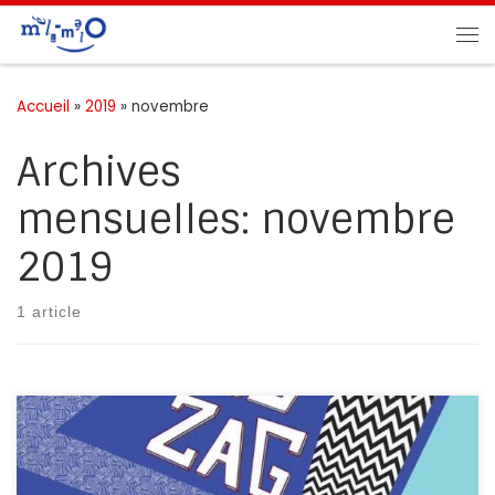
Passer au contenu
Me
Accueil
»
2019
»
novembre
Archives
mensuelles:
novembre
2019
1 article