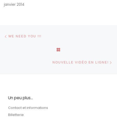
janvier 2014
Parcourir les articles
Article précédent
WE NEED YOU !!!
RETOUR À LA LISTE DES 
Ar
NOUVELLE VIDÉO EN LIGNE!
Un peu plus…
Contact et informations
Billetterie