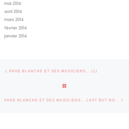
mai 2014
avril 2014
mars 2014
février 2014
janvier 2014
Parcourir les articles
Article précédent
PAGE BLANCHE ET SES MUSICIENS… (1)
RETOUR À LA LISTE DES 
Ar
PAGE BLANCHE ET SES MUSICIENS… LAST BUT NOT LEAST! (3)