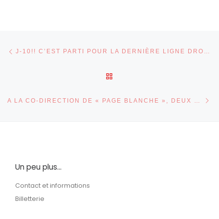
Parcourir les articles
Article précédent
J-10!! C’EST PARTI POUR LA DERNIÈRE LIGNE DROITE!
RETOUR À LA LISTE DES 
Ar
A LA CO-DIRECTION DE « PAGE BLANCHE », DEUX CHEFFES DE CHOC!
Un peu plus…
Contact et informations
Billetterie